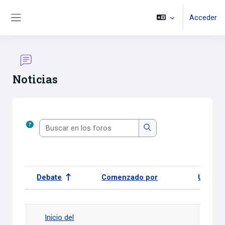
Salta al contenido principal
Acceder
Panel lateral
Noticias
Requisitos de finalización
Buscar en los foros
Buscar en los foros
Debate
Comenzado por
Último
Estado
Mostrando 1 de 1 discusiones
Inicio del