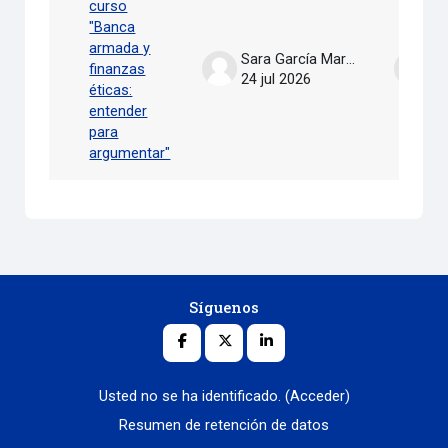
curso
"Banca
armada y
Sara García Martín
finanzas
24 jul 2026
24
éticas:
entender
para
argumentar"
Síguenos
Usted no se ha identificado. (
Acceder
)
Resumen de retención de datos