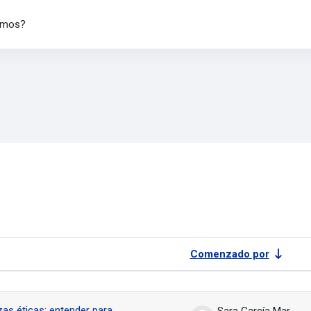
omos?
en los foros
Comenzado por
nes
zas éticas: entender para
Sara García Martín