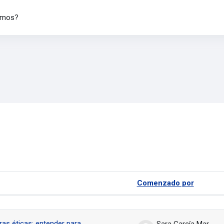
omos?
en los foros
Comenzado por
nes
zas éticas: entender para
Sara García Martín